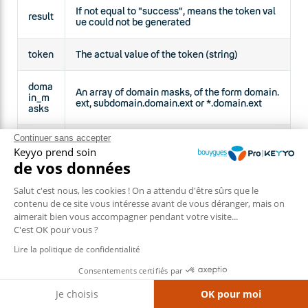
If not equal to "success", means the token val
result
ue could not be generated
token
The actual value of the token (string)
doma
An array of domain masks, of the form domain.
in_m
ext, subdomain.domain.ext or *.domain.ext
asks
Continuer sans accepter
times
The UNIX timestamp after which the token wil
Keyyo prend soin
tamp
l expire
de vos données
Salut c'est nous, les cookies ! On a attendu d'être sûrs que le
contenu de ce site vous intéresse avant de vous déranger, mais on
aimerait bien vous accompagner pendant votre visite...
C'est OK pour vous ?
© Copyright Keyyo 2026
Legal Notice
Gérer mes cookies
Lire la politique de confidentialité
Contact us
Consentements certifiés par
Je choisis
OK pour moi