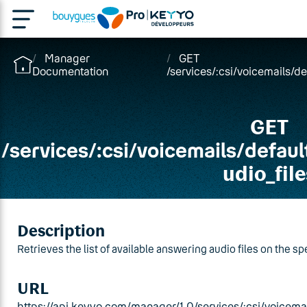
Manager
GET
Documentation
/services/:csi/voicemails/d
GET
/
services
/
:csi
/
voicemails
/
defaul
udio_file
Description
Retrieves the list of available answering audio files on the sp
URL
https://api.keyyo.com/manager/1.0/services/:csi/voicemai